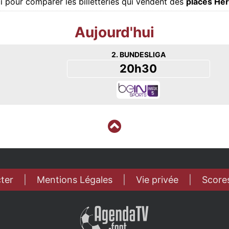
ci pour comparer les billetteries qui vendent des
places Her
Aujourd'hui
2. BUNDESLIGA
20h30
ter
|
Mentions Légales
|
Vie privée
|
Scores