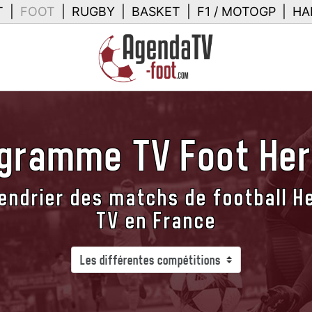
T
|
FOOT
|
RUGBY
|
BASKET
|
F1 / MOTOGP
|
HA
gramme TV Foot Her
ndrier des matchs de football He
TV en France