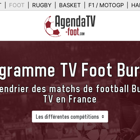
T
|
FOOT
|
RUGBY
|
BASKET
|
F1 / MOTOGP
|
HA
ogramme TV Foot Bur
endrier des matchs de football Bu
TV en France