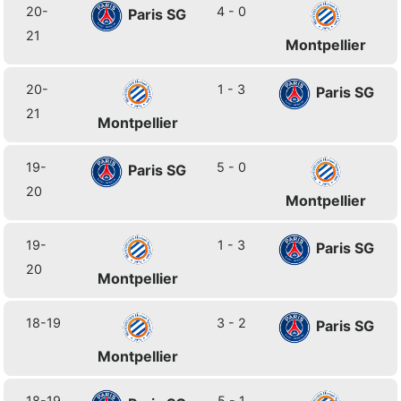
20-
4 - 0
Paris SG
21
Montpellier
20-
1 - 3
Paris SG
21
Montpellier
19-
5 - 0
Paris SG
20
Montpellier
19-
1 - 3
Paris SG
20
Montpellier
18-19
3 - 2
Paris SG
Montpellier
18-19
5 - 1