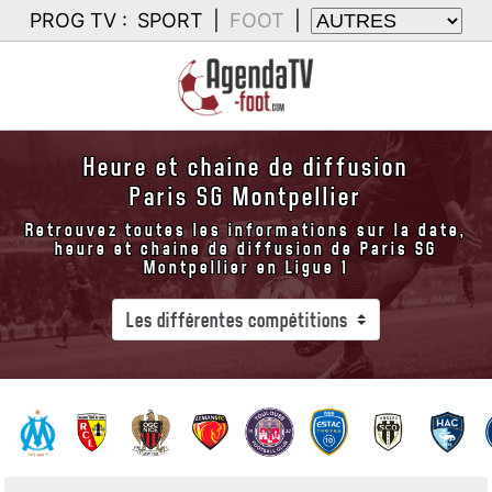
PROG TV :
SPORT
|
FOOT
|
Heure et chaine de diffusion
Paris SG Montpellier
Retrouvez toutes les informations sur la date,
heure et chaine de diffusion de Paris SG
Montpellier en Ligue 1