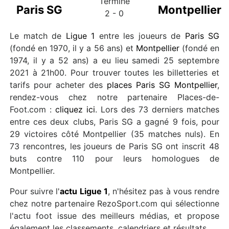
Terminé
Paris SG
Montpellier
2 - 0
Le match de
Ligue 1
entre les joueurs de
Paris SG
(fondé en 1970, il y a 56 ans) et
Montpellier
(fondé en
1974, il y a 52 ans) a eu lieu samedi 25 septembre
2021 à 21h00. Pour trouver toutes les billetteries et
tarifs pour acheter des
places Paris SG Montpellier
,
rendez-vous chez notre partenaire Places-de-
Foot.com :
cliquez ici
. Lors des 73 derniers matches
entre ces deux clubs, Paris SG a gagné 9 fois, pour
29 victoires côté Montpellier (35 matches nuls). En
73 rencontres, les joueurs de Paris SG ont inscrit 48
buts contre 110 pour leurs homologues de
Montpellier.
Pour suivre l'
actu Ligue 1
, n'hésitez pas à vous rendre
chez notre partenaire RezoSport.com qui sélectionne
l'actu foot issue des meilleurs médias, et propose
également les classements, calendriers et résultats.