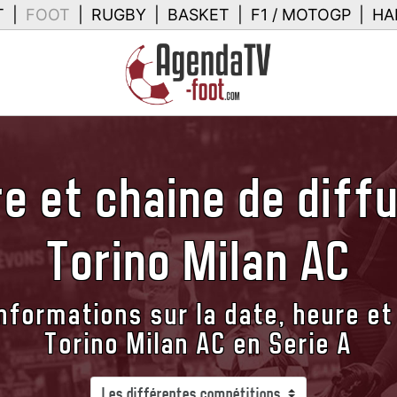
T
|
FOOT
|
RUGBY
|
BASKET
|
F1 / MOTOGP
|
HA
e et chaine de diff
Torino Milan AC
nformations sur la date, heure et
Torino Milan AC en Serie A