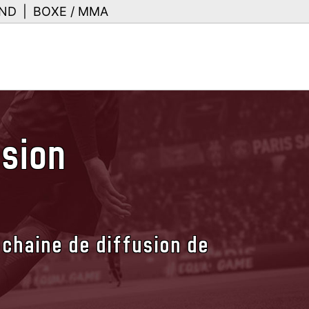
ND
|
BOXE / MMA
usion
 chaine de diffusion de