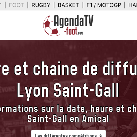
T
|
FOOT
|
RUGBY
|
BASKET
|
F1 / MOTOGP
|
HA
e et chaine de diff
Lyon Saint-Gall
rmations sur la date, heure et c
Saint-Gall en Amical