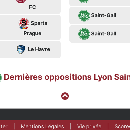
FC
Saint-Gall
Sparta
Prague
Saint-Gall
5
Le Havre
Dernières oppositions Lyon Sain
ter
|
Mentions Légales
|
Vie privée
|
Scores