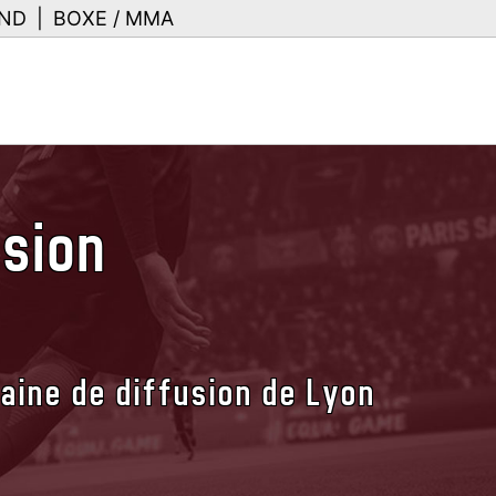
ND
|
BOXE / MMA
usion
haine de diffusion de Lyon