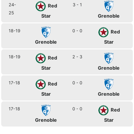
24-
3 - 1
Red
25
Star
Grenoble
18-19
0 - 0
Red
Grenoble
Star
18-19
2 - 3
Red
Star
Grenoble
17-18
0 - 0
Red
Star
Grenoble
17-18
0 - 0
Red
Grenoble
Star