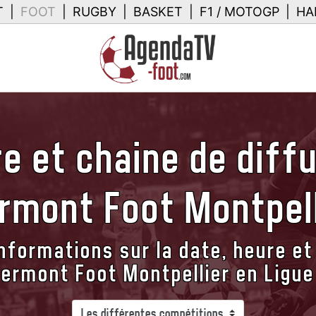
T
|
FOOT
|
RUGBY
|
BASKET
|
F1 / MOTOGP
|
HA
e et chaine de diff
ermont Foot Montpell
nformations sur la date, heure et
lermont Foot Montpellier en Ligue