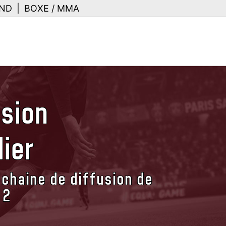
ND
|
BOXE / MMA
usion
ier
 chaine de diffusion de
 2