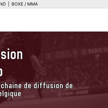
ND
|
BOXE / MMA
usion
p
 chaine de diffusion de
elgique