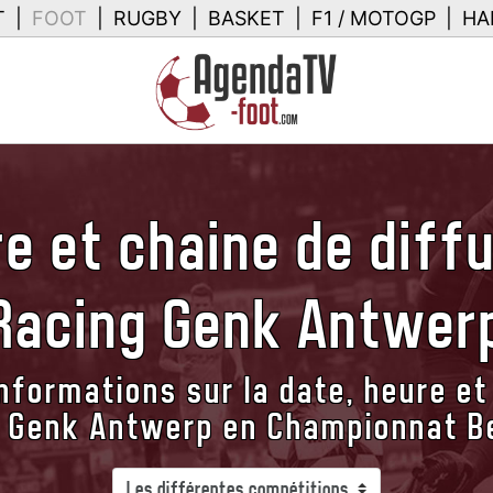
T
|
FOOT
|
RUGBY
|
BASKET
|
F1 / MOTOGP
|
HA
e et chaine de diff
Racing Genk Antwer
nformations sur la date, heure et
 Genk Antwerp en Championnat B