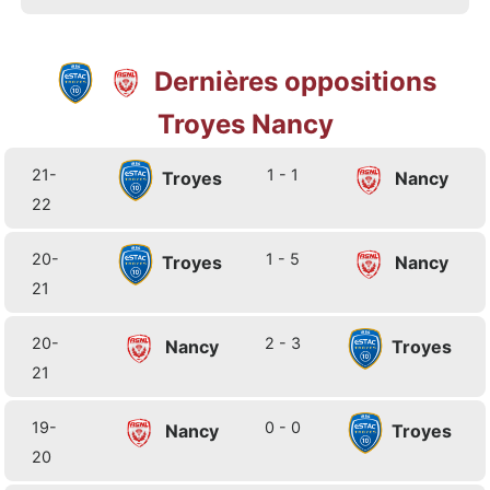
Dernières oppositions
Troyes Nancy
21-
1 - 1
Troyes
Nancy
22
20-
1 - 5
Troyes
Nancy
21
20-
2 - 3
Nancy
Troyes
21
19-
0 - 0
Nancy
Troyes
20