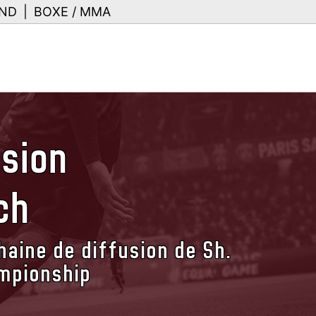
ND
|
BOXE / MMA
usion
ch
haine de diffusion de Sh.
mpionship