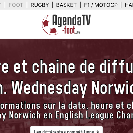
T
|
FOOT
|
RUGBY
|
BASKET
|
F1 / MOTOGP
|
HA
e et chaine de diff
h. Wednesday Norwi
ormations sur la date, heure et c
y Norwich en English League Cha