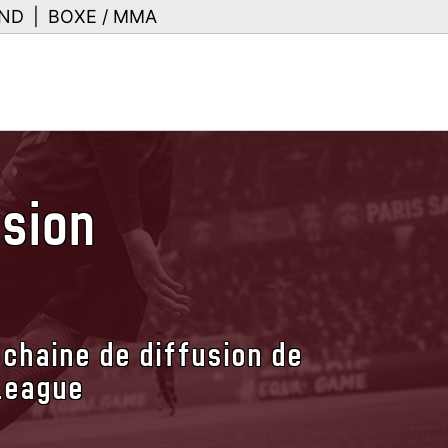
ND
|
BOXE / MMA
usion
 chaine de diffusion de
 League