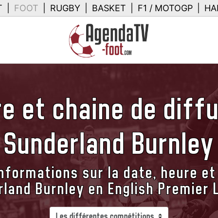
T
|
FOOT
|
RUGBY
|
BASKET
|
F1 / MOTOGP
|
HA
e et chaine de diff
Sunderland Burnley
nformations sur la date, heure et
land Burnley en English Premier