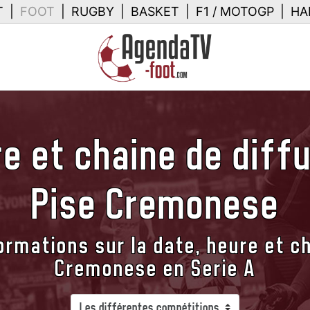
T
|
FOOT
|
RUGBY
|
BASKET
|
F1 / MOTOGP
|
HA
e et chaine de diff
Pise Cremonese
ormations sur la date, heure et ch
Cremonese en Serie A