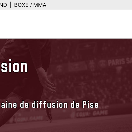
ND
|
BOXE / MMA
usion
aine de diffusion de Pise