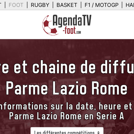
T
|
FOOT
|
RUGBY
|
BASKET
|
F1 / MOTOGP
|
HA
e et chaine de diff
Parme Lazio Rome
nformations sur la date, heure et
Parme Lazio Rome en Serie A