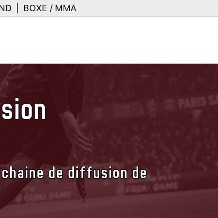
ND
|
BOXE / MMA
usion
 chaine de diffusion de