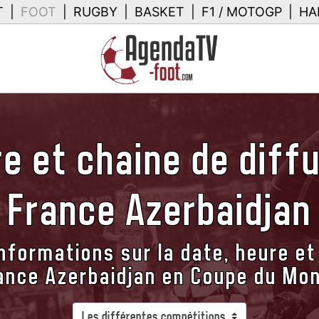
T
|
FOOT
|
RUGBY
|
BASKET
|
F1 / MOTOGP
|
HA
e et chaine de diff
France Azerbaidjan
nformations sur la date, heure et
ance Azerbaidjan en Coupe du Mo