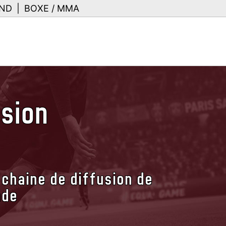
ND
|
BOXE / MMA
usion
 chaine de diffusion de
nde