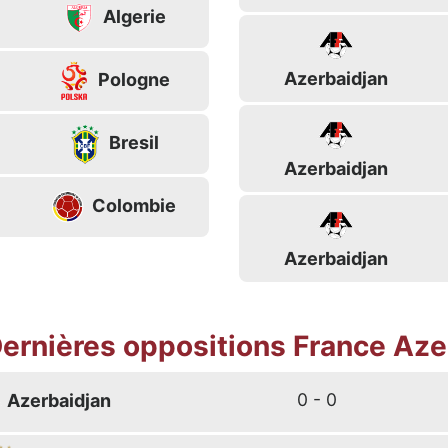
Algerie
Azerbaidjan
Pologne
Bresil
Azerbaidjan
Colombie
Azerbaidjan
ernières oppositions France Aze
0 - 0
Azerbaidjan