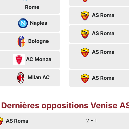
Rome
AS Roma
Naples
AS Roma
Bologne
AS Roma
AC Monza
Milan AC
AS Roma
Dernières oppositions Venise A
2 - 1
AS Roma