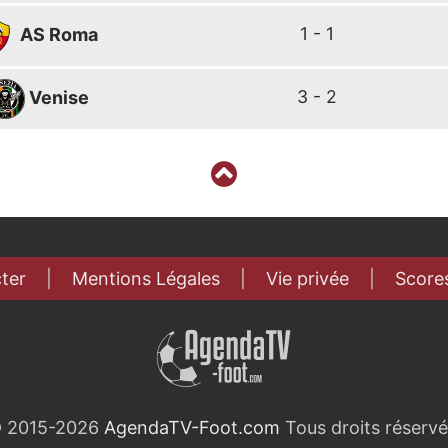
1 - 1
AS Roma
3 - 2
Venise
ter
|
Mentions Légales
|
Vie privée
|
Scores
 2015-2026
AgendaTV-Foot.com
Tous droits réservé