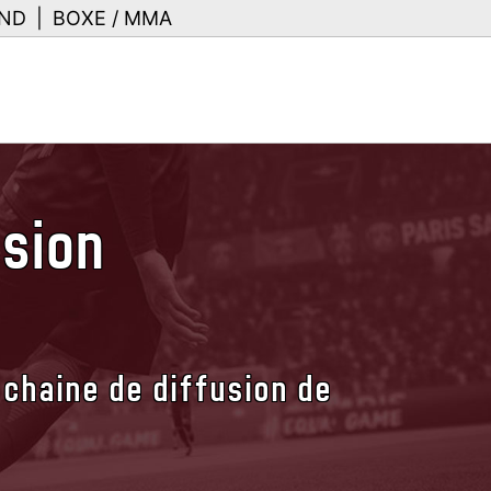
ND
|
BOXE / MMA
usion
 chaine de diffusion de