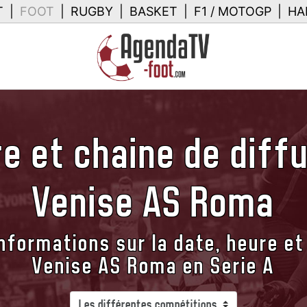
T
|
FOOT
|
RUGBY
|
BASKET
|
F1 / MOTOGP
|
HA
e et chaine de diff
Venise AS Roma
nformations sur la date, heure et
Venise AS Roma en Serie A