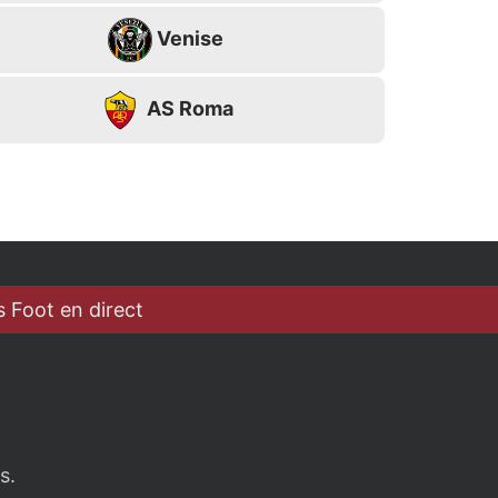
Venise
AS Roma
 Foot en direct
s.