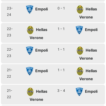
23-
0 - 1
Empoli
Hellas
24
Verone
22-
1 - 1
Hellas
Empoli
23
Verone
22-
1 - 1
Empoli
Hellas
23
Verone
21-
1 - 1
Empoli
Hellas
22
Verone
21-
3 - 4
Hellas
Empoli
22
Verone