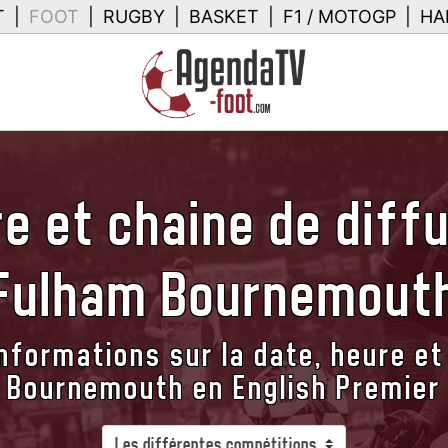
T
|
FOOT
|
RUGBY
|
BASKET
|
F1 / MOTOGP
|
HA
e et chaine de diff
Fulham Bournemout
nformations sur la date, heure et
 Bournemouth en English Premier