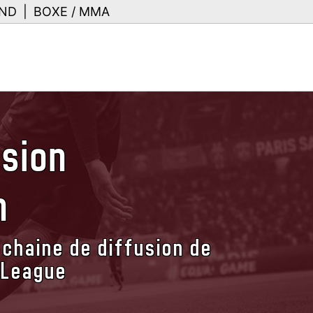
ND
|
BOXE / MMA
usion
h
 chaine de diffusion de
 League