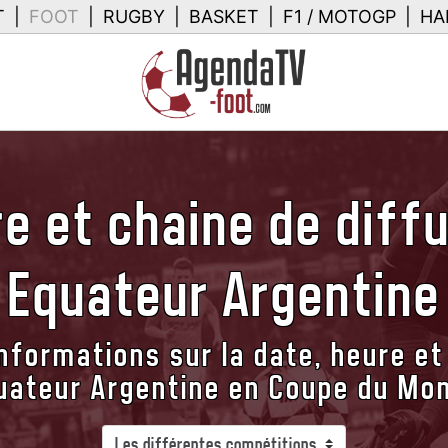
T
|
FOOT
|
RUGBY
|
BASKET
|
F1 / MOTOGP
|
HA
e et chaine de diff
Equateur Argentine
nformations sur la date, heure et
uateur Argentine en Coupe du Mo