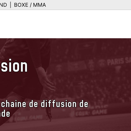
ND
|
BOXE / MMA
usion
 chaine de diffusion de
nde